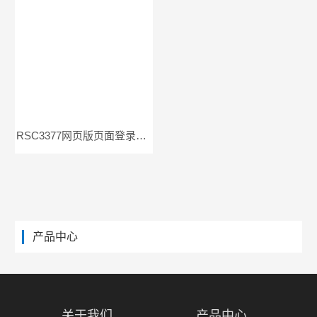
RSC3377网页版页面登录_3377（中国）
产品中心
关于我们
产品中心