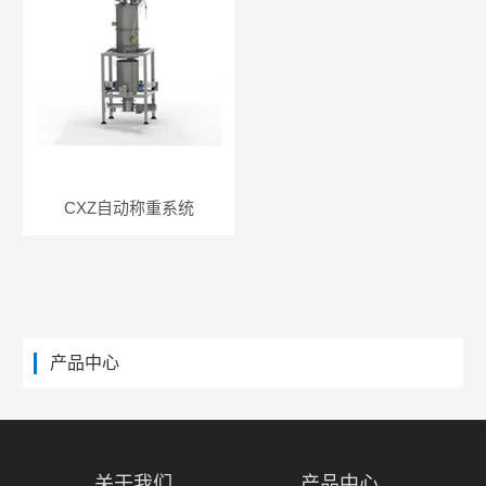
CXZ自动称重系统
产品中心
关于我们
产品中心